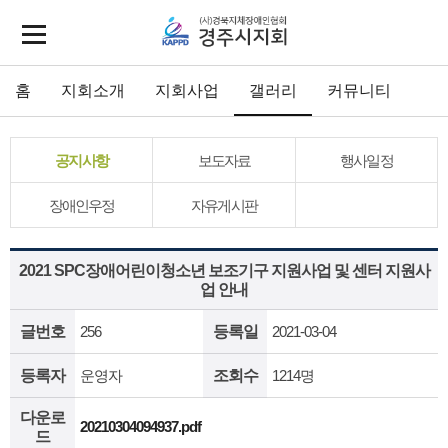
홈
지회소개
지회사업
갤러리
커뮤니티
공지사항
보도자료
행사일정
장애인우정
자유게시판
2021 SPC장애어린이청소년 보조기구 지원사업 및 센터 지원사
업 안내
글번호
256
등록일
2021-03-04
등록자
운영자
조회수
1214명
다운로
20210304094937.pdf
드