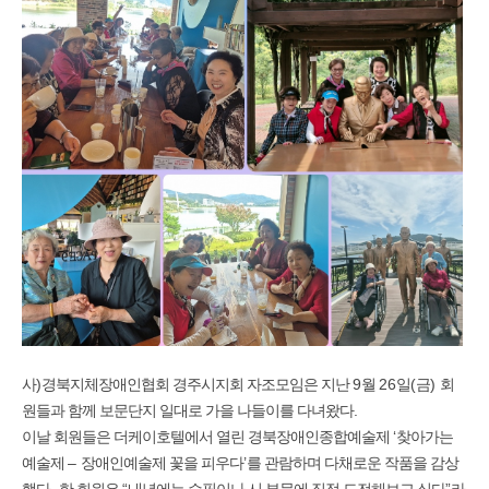
사
)
경북지체장애인협회 경주시지회 자조모임은 지난
9
월
26
일
(
금
)
회
원들과 함께 보문단지 일대로 가을 나들이를 다녀왔다
.
이날 회원들은 더케이호텔에서 열린 경북장애인종합예술제
‘
찾아가는
예술제
–
장애인예술제 꽃을 피우다
’
를 관람하며 다채로운 작품을 감상
했다
.
한 회원은
“
내년에는 수필이나 시 부문에 직접 도전해보고 싶다
”
라