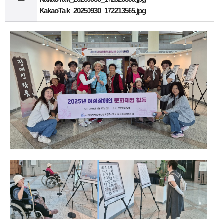
KakaoTalk_20250930_172213565.jpg