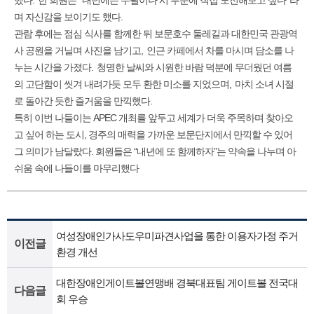
며 자신감을 보이기도 했다
.
관람 후에는 점심 식사를 함께한 뒤 보문호수 둘레길과 대한민국 관광역
사 공원을 거닐며 사진을 남기고
,
인근 카페에서 차를 마시며 담소를 나
누는 시간을 가졌다
.
청명한 날씨와 시원한 바람 덕분에 무더웠던 여름
의 고단함이 씻겨 내려가듯 모두 환한 미소를 지었으며
,
마치 소녀 시절
로 돌아간 듯한 즐거움을 만끽했다
.
특히 이번 나들이는 APEC 개최를 앞두고 세계가 더욱 주목하며 찾아오
고 싶어 하는 도시, 경주의 매력을 가까운 보문단지에서 만끽할 수 있어
그 의미가 남달랐다. 회원들은 “내년에 또 함께하자”는 약속을 나누며 아
쉬움 속에 나들이를 마무리했다
여성장애인가사도우미파견사업을 통한 이용자가정 주거
이전글
환경 개선
대한장애인게이트볼연맹배 경북대표팀 게이트볼 전국대
다음글
회 우승