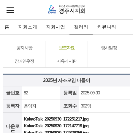
홈
지회소개
지회사업
갤러리
커뮤니티
공지사항
보도자료
행사일정
장애인우정
자유게시판
2025년 자조모임 나들이
글번호
82
등록일
2025-09-30
등록자
운영자
조회수
302명
KakaoTalk_20250930_172251217.jpg
KakaoTalk_20250930_172147719.jpg
다운로
드
KakaoTalk_20250930_172326356.jpg