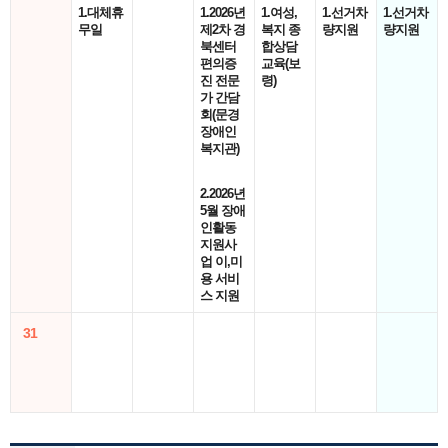
1.대체휴
1.2026년
1.여성,
1.선거차
1.선거차
무일
제2차 경
복지 종
량지원
량지원
북센터
합상담
편의증
교육(보
진 전문
령)
가 간담
회(문경
장애인
복지관)
2.2026년
5월 장애
인활동
지원사
업 이,미
용 서비
스 지원
31