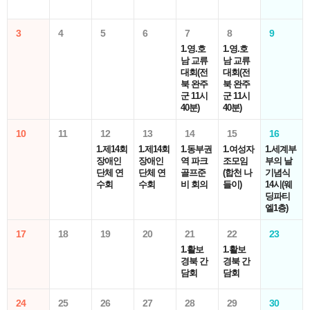
3
4
5
6
7
8
9
1.영.호
1.영.호
남 교류
남 교류
대회(전
대회(전
북 완주
북 완주
군 11시
군 11시
40분)
40분)
10
11
12
13
14
15
16
1.제14회
1.제14회
1.동부권
1.여성자
1.세계부
장애인
장애인
역 파크
조모임
부의 날
단체 연
단체 연
골프준
(합천 나
기념식
수회
수회
비 회의
들이)
14시(웨
딩파티
엘1층)
17
18
19
20
21
22
23
1.활보
1.활보
경북 간
경북 간
담회
담회
24
25
26
27
28
29
30