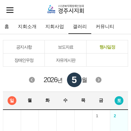
홈
지회소개
지회사업
갤러리
커뮤니티
공지사항
보도자료
행사일정
장애인우정
자유게시판
5
2026
월
년
월
화
수
목
금
일
토
1
2