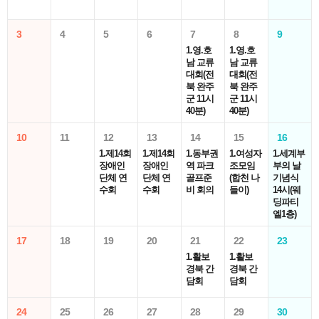
3
4
5
6
7
8
9
1.영.호
1.영.호
남 교류
남 교류
대회(전
대회(전
북 완주
북 완주
군 11시
군 11시
40분)
40분)
10
11
12
13
14
15
16
1.제14회
1.제14회
1.동부권
1.여성자
1.세계부
장애인
장애인
역 파크
조모임
부의 날
단체 연
단체 연
골프준
(합천 나
기념식
수회
수회
비 회의
들이)
14시(웨
딩파티
엘1층)
17
18
19
20
21
22
23
1.활보
1.활보
경북 간
경북 간
담회
담회
24
25
26
27
28
29
30