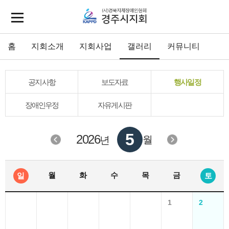
홈
지회소개
지회사업
갤러리
커뮤니티
공지사항
보도자료
행사일정
장애인우정
자유게시판
5
2026
월
년
월
화
수
목
금
일
토
1
2