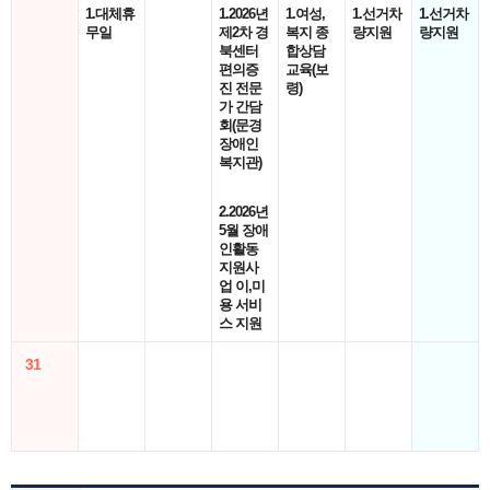
1.대체휴
1.2026년
1.여성,
1.선거차
1.선거차
무일
제2차 경
복지 종
량지원
량지원
북센터
합상담
편의증
교육(보
진 전문
령)
가 간담
회(문경
장애인
복지관)
2.2026년
5월 장애
인활동
지원사
업 이,미
용 서비
스 지원
31